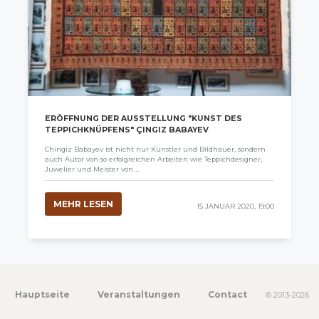
ERÖFFNUNG DER AUSSTELLUNG "KUNST DES
TEPPICHKNÜPFENS" ÇINGIZ BABAYEV
Chingiz Babayev ist nicht nur Künstler und Bildhauer, sondern
auch Autor von so erfolgreichen Arbeiten wie Teppichdesigner,
Juwelier und Meister von ...
MEHR LESEN
15 JANUAR 2020, 19:00
Hauptseite
Veranstaltungen
Contact
© 2013-2026