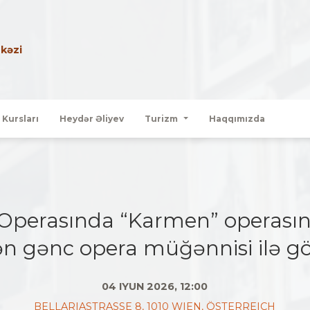
kəzi
l Kursları
Heydər Əliyev
Turizm
Haqqımızda
Operasında “Karmen” operasınd
n gənc opera müğənnisi ilə g
04 IYUN 2026, 12:00
BELLARIASTRASSE 8, 1010 WIEN, ÖSTERREICH