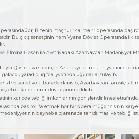
perasında Jorj Bizenin məşhur “Karmen” operasında baş rol
isədir. Bu çıxış sənətçinin həm Vyana Dövlət Operasında ilk 
ır.
i Elmina Həsən ilə Avstriyadakı Azərbaycan Mədəniyyət Mə
Leyla Qasımova sənətçini Azərbaycan mədəniyyətini xaricdə
 gələcək yaradıcılıq fəaliyyətində uğurlar arzulayıb.
hsil və sənət yolu barədə danışıb, Azərbaycan təmsilçisi ki
ıxış etməkdən qürur duyduğunu bildirib.
n xaricdə təbliği imkanlarının genişləndirilməsi ətrafında f
asında baş rol ifa etmək hər bir opera müğənnisinin karyer
ədəniyyətinin beynəlxalq arenada tanıdılması və təbliği 