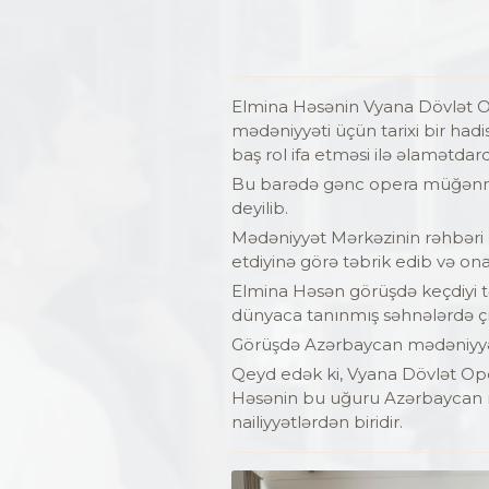
Elmina Həsənin Vyana Dövlət O
mədəniyyəti üçün tarixi bir had
baş rol ifa etməsi ilə əlamətdard
Bu barədə gənc opera müğənnis
deyilib.
Mədəniyyət Mərkəzinin rəhbəri 
etdiyinə görə təbrik edib və ona
Elmina Həsən görüşdə keçdiyi tə
dünyaca tanınmış səhnələrdə ç
Görüşdə Azərbaycan mədəniyyətini
Qeyd edək ki, Vyana Dövlət Oper
Həsənin bu uğuru Azərbaycan m
nailiyyətlərdən biridir.