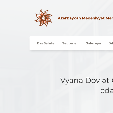
Azərbaycan Mədəniyyət Mər
Baş Səhifə
Tədbirlər
Galereya
Di
Vyana Dövlət 
edə