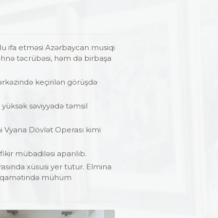
u ifa etməsi Azərbaycan musiqi
səhnə təcrübəsi, həm də birbaşa
rkəzində keçirilən görüşdə
 yüksək səviyyədə təmsil
mi Vyana Dövlət Operası kimi
ikir mübadiləsi aparılıb.
asında xüsusi yer tutur. Elmina
istiqamətində mühüm